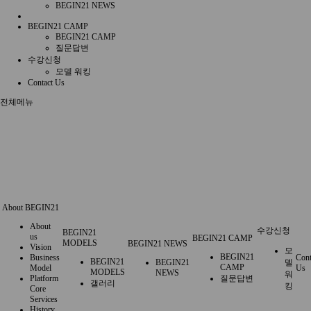
BEGIN21 NEWS
BEGIN21 CAMP
BEGIN21 CAMP
질문답변
수강신청
모델 워킹
Contact Us
전체메뉴
About BEGIN21
About
수강신청
BEGIN21
us
BEGIN21 CAMP
MODELS
BEGIN21 NEWS
Vision
모
BEGIN21
Business
Cont
BEGIN21
BEGIN21
델
CAMP
Model
Us
MODELS
NEWS
워
Platform
질문답변
갤러리
킹
Core
Services
History