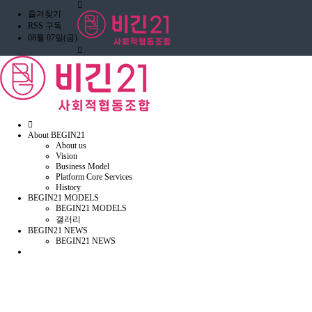
즐겨찾기
RSS 구독
08월 07일(금)
홈
About BEGIN21
으
About us
로
Vision
Business Model
Platform Core Services
History
BEGIN21 MODELS
BEGIN21 MODELS
갤러리
BEGIN21 NEWS
BEGIN21 NEWS
2026
오
티
즘
엑