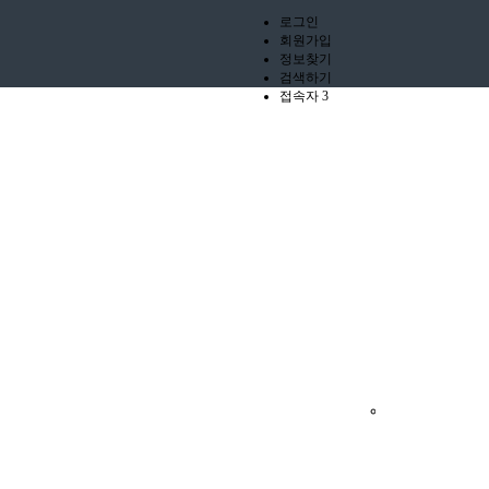
로그인
회원가입
정보찾기
검색하기
접속자 3
2026
06.13
패
션
쇼