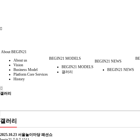
About BEGIN21
BEGIN21 MODELS
BE
About us
BEGIN21 NEWS
Vision
BEGIN21 MODELS
Business Model
BEGIN21 NEWS
갤러리
Platform Core Services
History
갤러리
갤러리
2025.10.23 서울놀이마당 패션쇼
begin21
0
1511