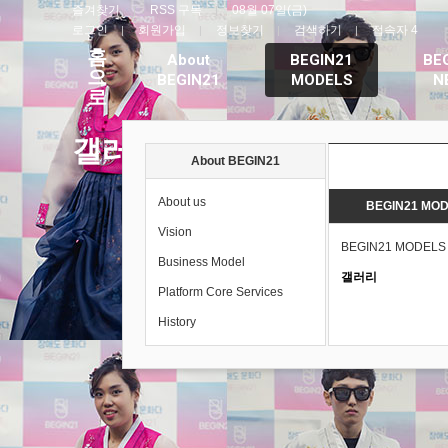
즐겨찾기
RSS 구독
08월 07일(금)
로그인
회원가입
정보찾기
검색하기
접속자 4
홈
About
BEGIN21
BE
으
BEGIN21
MODELS
N
로
갤러리
About BEGIN21
About us
BEGIN21 MO
Vision
BEGIN21 MODELS
Business Model
갤러리
Platform Core Services
History