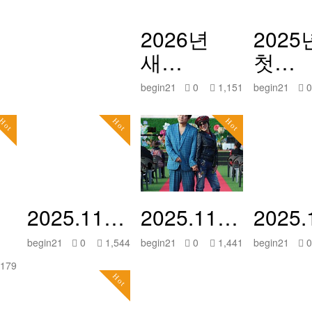
2026년
2025
새…
첫…
begin21
0
1,151
begin21
Hot
Hot
Hot
2025.11…
2025.11…
2025
begin21
0
1,544
begin21
0
1,441
begin21
,179
Hot