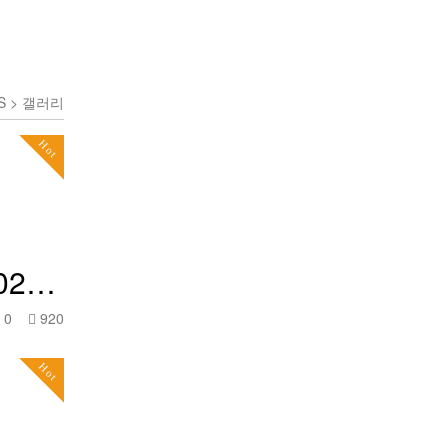
LS > 갤러리
Hot
.02…
0
920
Hot