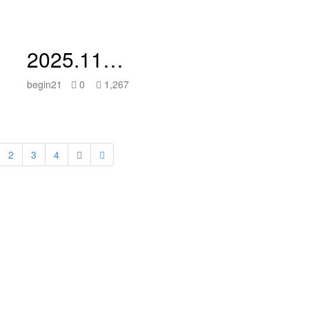
2025.11…
begin21
0
1,267
2
3
4