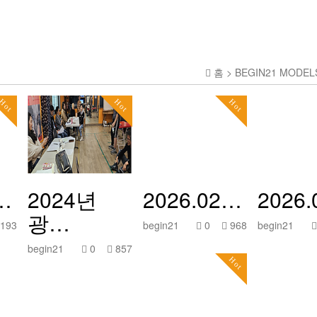
홈 > BEGIN21 MODE
Hot
Hot
Hot
…
2024년
2026.02…
2026
광…
193
begin21
0
968
begin21
begin21
0
857
Hot