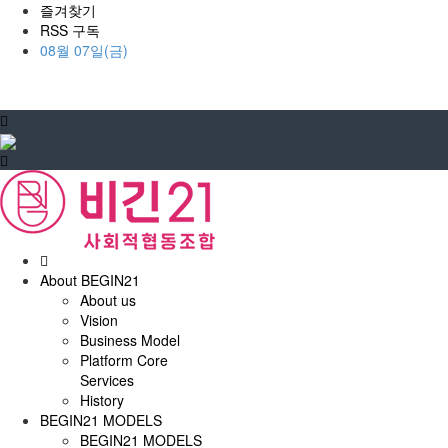
즐겨찾기
RSS 구독
08월 07일(금)
홈
으
About BEGIN21
로
About us
Vision
Business Model
Platform Core
Services
History
BEGIN21 MODELS
BEGIN21 MODELS