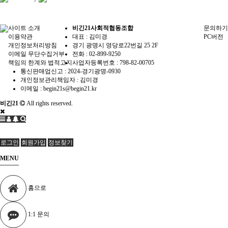
사이트 소개
비긴21사회적협동조합
문의하기
이용약관
대표 : 김미경
PC버전
개인정보처리방침
경기 광명시 영당로22번길 25 2F
이메일 무단수집거부
전화 :
02-899-9250
책임의 한계와 법적고지
사업자등록번호 :
798-82-00705
통신판매업신고 :
2024-경기광명-0930
개인정보관리책임자 : 김미경
이메일 :
begin21s@begin21.kr
비긴21
All rights reserved.
로그인
회원가입
정보찾기
MENU
홈으로
1:1 문의