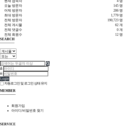
현재 접속자
4 명
오늘 방문자
145 명
어제 방문자
206 명
최대 방문자
1,779 명
전체 방문자
190,723 명
전체 게시물
62 개
전체 댓글수
0 개
전체 회원수
12 명
SEARCH
Login
자동로그인 및 로그인 상태 유지
MEMBER
회원가입
아이디/비밀번호 찾기
SERVICE