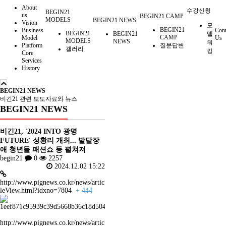
About
수강신청
BEGIN21
us
BEGIN21 CAMP
MODELS
BEGIN21 NEWS
Vision
모
BEGIN21
Business
Cont
BEGIN21
BEGIN21
델
CAMP
Model
Us
MODELS
NEWS
워
Platform
질문답변
갤러리
킹
Core
Services
History
BEGIN21 NEWS
비긴21 관련 보도자료와 뉴스
BEGIN21 NEWS
비긴21, '2024 INTO 광명
FUTURE' 성황리 개최... 발달장
애 청년들 패션쇼 등 펼쳐져
begin21
0
2257
2024.12.02 15:22
http://www.pignews.co.kr/news/artic
leView.html?idxno=7804
+ 444
http://www.pignews.co.kr/news/artic