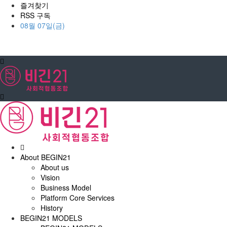
즐겨찾기
RSS 구독
08월 07일(금)
홈
으
About BEGIN21
로
About us
Vision
Business Model
Platform Core Services
History
BEGIN21 MODELS