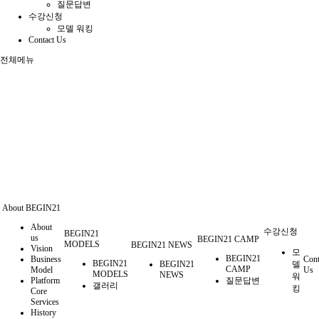
질문답변
수강신청
모델 워킹
Contact Us
전체메뉴
About BEGIN21
About
수강신청
BEGIN21
us
BEGIN21 CAMP
MODELS
BEGIN21 NEWS
Vision
모
BEGIN21
Business
Cont
BEGIN21
BEGIN21
델
CAMP
Model
Us
MODELS
NEWS
워
Platform
질문답변
갤러리
킹
Core
Services
History