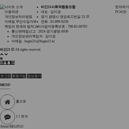
사이트 소개
비긴21사회적협동조합
문의하기
이용약관
대표 : 김미경
PC버전
개인정보처리방침
경기 광명시 영당로22번길 25 2F
이메일 무단수집거부
전화 :
02-899-9250
책임의 한계와 법적고지
사업자등록번호 :
798-82-00705
통신판매업신고 :
2024-경기광명-0930
개인정보관리책임자 : 김미경
이메일 :
begin21s@begin21.kr
비긴21
All rights reserved.
로그인
회원가입
정보찾기
MENU
홈으로
1:1 문의
About BEGIN21