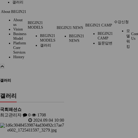
갤러리
About BEGIN21
About
수강신청
BEGIN21
us
BEGIN21 CAMP
MODELS
BEGIN21 NEWS
Vision
모
BEGIN21
Business
Cont
BEGIN21
BEGIN21
델
CAMP
Model
Us
MODELS
NEWS
워
Platform
질문답변
갤러리
킹
Core
Services
History
갤러리
갤러리
국회패션쇼
최고관리자
0
1708
2024.09.04 10:00