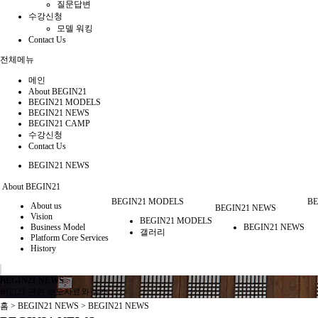
질문답변
수강신청
모델 워킹
Contact Us
전체메뉴
메인
About BEGIN21
BEGIN21 MODELS
BEGIN21 NEWS
BEGIN21 CAMP
수강신청
Contact Us
BEGIN21 NEWS
About BEGIN21
BEGIN21 MODELS
BE
About us
BEGIN21 NEWS
Vision
BEGIN21 MODELS
Business Model
BEGIN21 NEWS
갤러리
Platform Core Services
History
BEGIN21 NEWS
비긴21 관련 보도자료와 뉴스
홈 > BEGIN21 NEWS > BEGIN21 NEWS